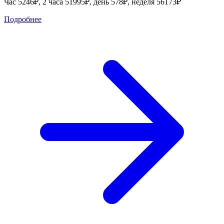
Час 5246₽, 2 часа 51995₽, день 578₽, неделя 56173₽
Подробнее