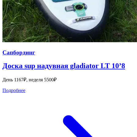
Сапбординг
Доска sup надувная gladiator LT 10’8
День 1167₽, неделя 5500₽
Подробнее