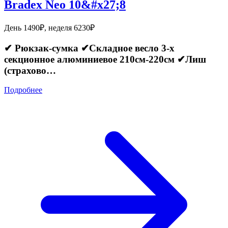
Bradex Neo 10&#x27;8
День 1490₽, неделя 6230₽
✔ Рюкзак-сумка ✔Складное весло 3-х
секционное алюминиевое 210см-220см ✔Лиш
(страхово…
Подробнее